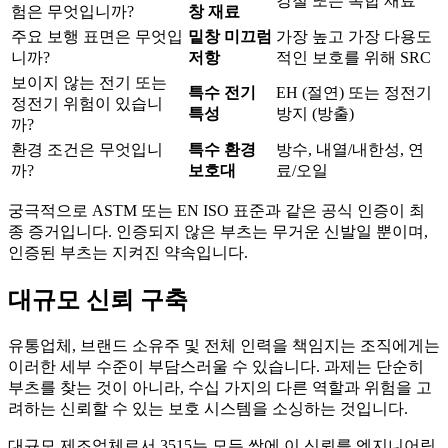
강철 또는 복합 재료
험은 무엇입니까?
창 재료
주요 보행 표면은 무엇입
밑창 미끄럼
가장 높고 가장 다용도
니까?
저항
적인 보호를 위해 SRC
보이지 않는 전기 또는
특수 전기
EH (절연) 또는 정전기
정전기 위험이 있습니
특성
방지 (방출)
까?
환경 조건은 무엇입니
특수 환경
방수, 내열/내한성, 연
까?
보호대
료/오일
궁극적으로 ASTM 또는 EN ISO 표준과 같은 공식 인증이 최
종 증거입니다. 인증되지 않은 부츠는 무거운 신발일 뿐이며,
인증된 부츠는 지켜진 약속입니다.
대규모 신뢰 구축
유통업체, 브랜드 소유주 및 전체 인력을 책임지는 조직에게는
이러한 세부 수준이 부담스러울 수 있습니다. 과제는 단순히
부츠를 찾는 것이 아니라, 수십 가지의 다른 역할과 위험을 고
려하는 신뢰할 수 있는 보호 시스템을 소싱하는 것입니다.
대규모 제조업체로서 3515는 모든 쌍에 이 신뢰를 엔지니어링