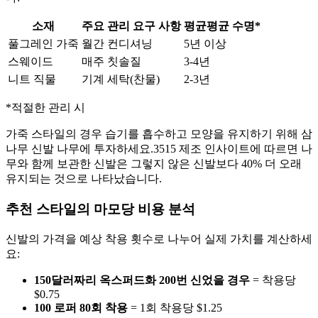
소재
주요 관리 요구 사항
평균평균 수명*
풀그레인 가죽
월간 컨디셔닝
5년 이상
스웨이드
매주 칫솔질
3-4년
니트 직물
기계 세탁(찬물)
2-3년
*적절한 관리 시
가죽 스타일의 경우 습기를 흡수하고 모양을 유지하기 위해 삼
나무 신발 나무에 투자하세요.3515 제조 인사이트에 따르면 나
무와 함께 보관한 신발은 그렇지 않은 신발보다 40% 더 오래
유지되는 것으로 나타났습니다.
추천 스타일의 마모당 비용 분석
신발의 가격을 예상 착용 횟수로 나누어 실제 가치를 계산하세
요:
150달러짜리 옥스퍼드화 200번 신었을 경우
= 착용당
$0.75
100 로퍼 80회 착용
= 1회 착용당
$1.25